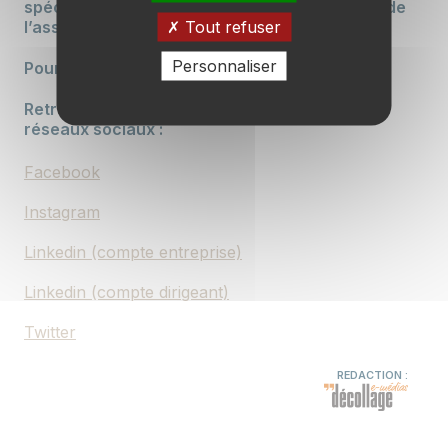
spécialiste du financement, de l’immobilier et de
Tout refuser
l’assurance, sont à votre service.
Personnaliser
Pour tout renseignement et contact, c’est
ICI
.
Retrouvez nos actualités chaque jour sur nos
réseaux sociaux :
Facebook
Instagram
Linkedin (compte entreprise)
Linkedin (compte dirigeant)
Twitter
REDACTION :