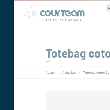
Panneau de gestion des cookies
P
Totebag cot
Accueil
Actualités
Totebag coton Co