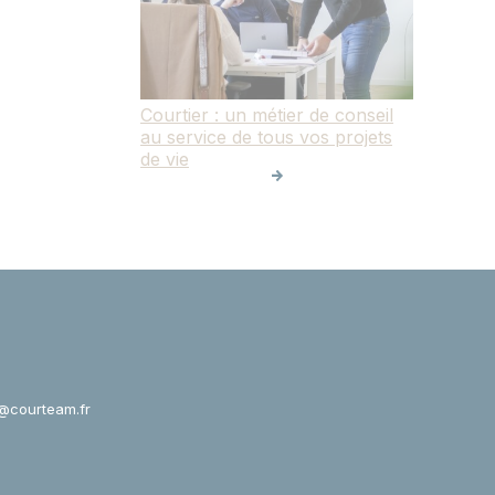
Courtier : un métier de conseil
au service de tous vos projets
de vie
@courteam.fr