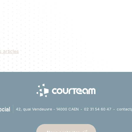
s articles
ocial
42, quai Vendeuvre - 14000 CAEN
02 31 54 60 47
contact