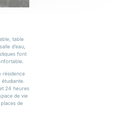
able, table
alle d’eau,
stiques font
nfortable.
e résidence
étudiante.
 et 24 heures
space de vie
 places de