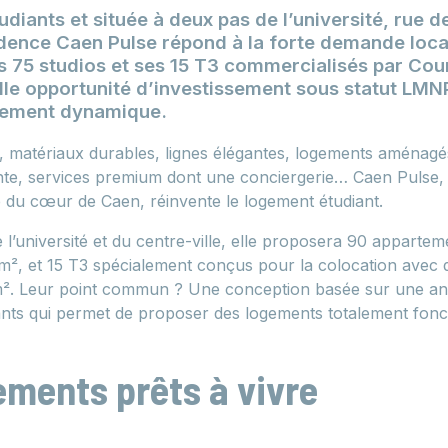
diants et située à deux pas de l’université, rue de
idence Caen Pulse répond à la forte demande loca
es 75 studios et ses 15 T3 commercialisés par Co
lle opportunité d’investissement sous statut LMN
rement dynamique.
 matériaux durables, lignes élégantes, logements aménag
ante, services premium dont une conciergerie… Caen Pulse, 
re du cœur de Caen, réinvente le logement étudiant.
l’université et du centre-ville, elle proposera 90 apparteme
 m², et 15 T3 spécialement conçus pour la colocation avec 
m². Leur point commun ? Une conception basée sur une ana
ants qui permet de proposer des logements totalement fonct
ments prêts à vivre