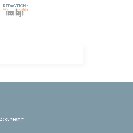
REDACTION :
@courteam.fr