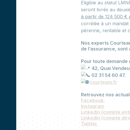
Eligible au statut LMN
seront livrés au deu
à partir de 124 500 €
corrélée à un mandat 
pérenne, rentable et 
Nos experts Courteam,
de l’assurance, sont 
Pour toute demande 
42, Quai Vendeu
02 31 54 60 47.
courteam.fr
Retrouvez nos actual
Facebook
Instagram
Linkedin (compte ent
Linkedin (compte diri
Twitter