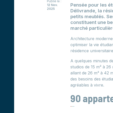
Publié le :
Pensée pour les étu
12 Nov.
2025
Délivrande, la rés
petits meublés. S
constituent une be
marché particuliè
Architecture moderne,
optimiser la vie étudi
résidence universitai
A quelques minutes de 
studios de 15 m² à 26
allant de 26 m² à 42 
des besoins des étudi
agréables à vivre.
90 apparte