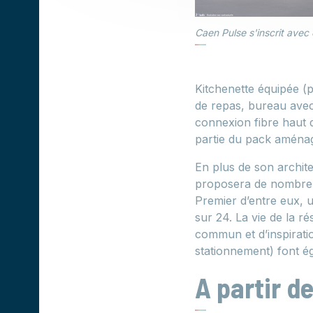
Caen Pulse s'inscrit ave
Kitchenette équipée (p
de repas, bureau avec
connexion fibre haut d
partie du pack aména
En plus de son archite
proposera de nombreux
Premier d’entre eux, u
sur 24. La vie de la 
commun et d’inspiratio
stationnement) font ég
A partir d