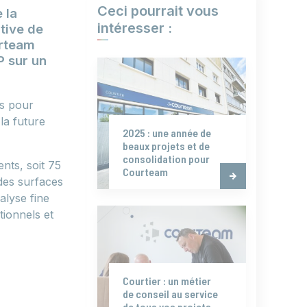
Ceci pourrait vous
 la
intéresser :
tive de
urteam
P sur un
és pour
la future
2025 : une année de
beaux projets et de
consolidation pour
nts, soit 75
Courteam
des surfaces
lyse fine
ionnels et
Courtier : un métier
de conseil au service
de tous vos projets