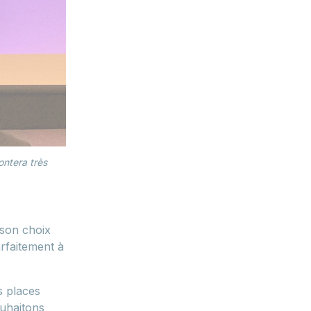
ontera très
 son choix
rfaitement à
s places
ouhaitons