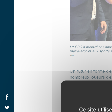
Le CBC a montré ses ambit
maire-adjoint aux sports
Un futur en forme d’e
nombreux joueurs d’exp
glaner une première v
Mulhouse, finaliste des
Ce site utili
«
Nous avons un groupe