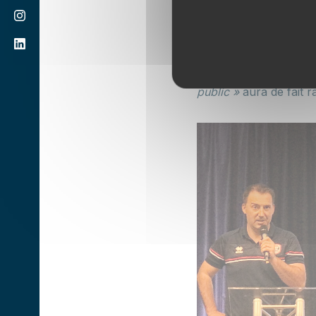
un peu de chance car i
début de saison va nou
pour le reste du cham
Lui qui s’estime «
hono
public »
aura de fait r