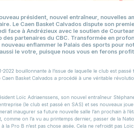
ouveau président, nouvel entraîneur, nouvelles 
aire. Le Caen Basket Calvados dispute son premi
edi face à Andrézieux avec le soutien de Courtea
ub des partenaires du CBC. Transformée en profo
e nouveau enflammer le Palais des sports pour not
 aussi le votre, puisque nous vous en ferons profi
2022 bouillonnante à l’issue de laquelle le club est passé 
e Caen Basket Calvados a procédé à une véritable révoluti
ident Loïc Adriaenssens, son nouvel entraîneur Stéphane
entreprise (le club est passé en SAS) et ses nouveaux joue
rait inaugurer sa future nouvelle salle l’an prochain à l’é
, comme on l’a vu au printemps dernier, passer de la Natio
 à la Pro B n’est pas chose aisée. Cela ne refroidit pas Loïc