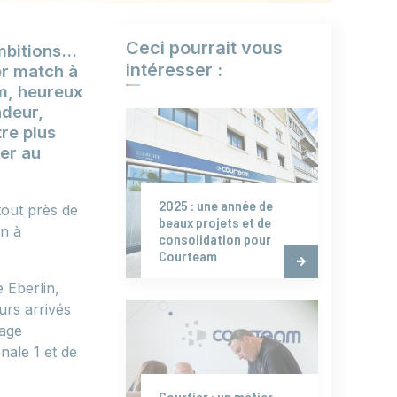
Ceci pourrait vous
ambitions…
intéresser :
er match à
m, heureux
ndeur,
re plus
ter au
2025 : une année de
tout près de
beaux projets et de
on à
consolidation pour
Courteam
 Eberlin,
urs arrivés
tage
nale 1 et de
Courtier : un métier