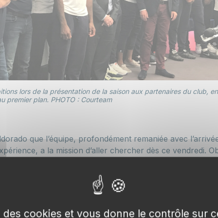
ions lors de la présentation de la saison aux partenaires du club, e
 au premier plan. PHOTO : Courteam
ldorado que l’équipe, profondément remaniée avec l’arrivé
érience, a la mission d’aller chercher dès ce vendredi. Obj
ictoire cette saison après un match inaugural perdu ce mar
 play-off la saison dernière.
Rouen et Le Havre sur la route du CBC
se des cookies et vous donne le contrôle sur
 de travailleurs et des ambitions. On n’a rien sans rien, il 