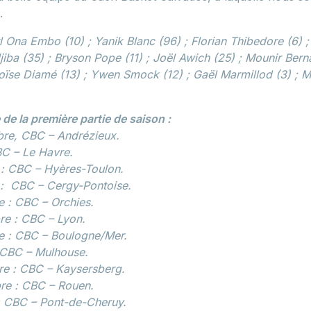
.
 Ona Embo (10) ; Yanik Blanc (96) ; Florian Thibedore (6) 
jiba (35) ; Bryson Pope (11) ; Joël Awich (25) ; Mounir Berna
oïse Diamé (13) ; Ywen Smock (12) ; Gaël Marmillod (3) ;
de la première partie de saison :
bre, CBC – Andrézieux.
BC – Le Havre.
 : CBC – Hyères-Toulon.
 : CBC – Cergy-Pontoise.
 : CBC – Orchies.
re : CBC – Lyon.
e : CBC – Boulogne/Mer.
 CBC – Mulhouse.
re : CBC – Kaysersberg.
re : CBC – Rouen.
 : CBC – Pont-de-Cheruy.