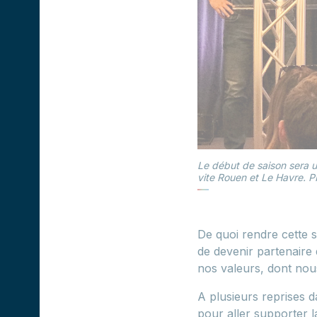
Le début de saison sera u
vite Rouen et Le Havre.
De quoi rendre cette 
de devenir partenaire
nos valeurs, dont nous
A plusieurs reprises 
pour aller supporter 