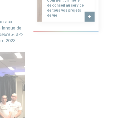
de conseil au service
de tous vos projets
de vie
son aux
a langue de
ieure »
, a-t-
bre 2023.