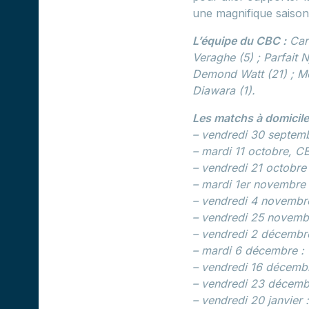
une magnifique saison
L’équipe du CBC :
Carl
Veraghe (5) ; Parfait N
Demond Watt (21) ; M
Diawara (1).
Les matchs à domicile 
– vendredi 30 septem
– mardi 11 octobre, C
– vendredi 21 octobre
– mardi 1er novembre
– vendredi 4 novembre
– vendredi 25 novemb
– vendredi 2 décembr
– mardi 6 décembre :
– vendredi 16 décemb
– vendredi 23 décemb
– vendredi 20 janvier