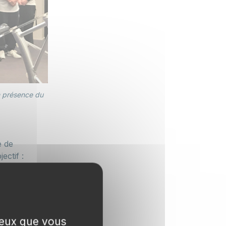
n présence du
e de
ectif :
di à
 ceux que vous
faudra aussi