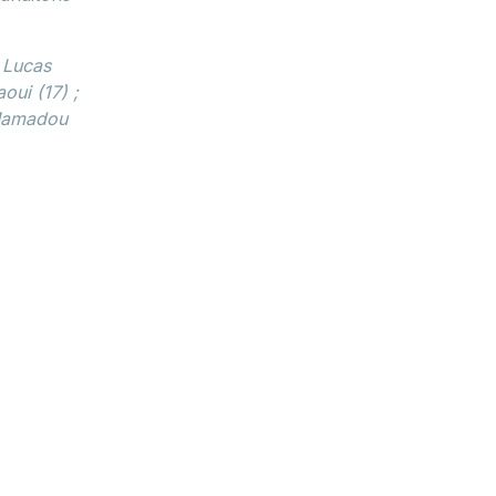
; Lucas
oui (17) ;
 Mamadou