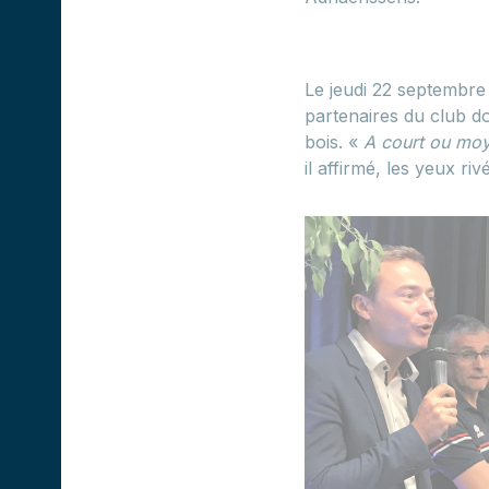
Le jeudi 22 septembre 
partenaires du club do
bois. «
A court ou moy
il affirmé, les yeux r