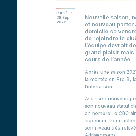
Publié le :
Nouvelle saison, n
28 Sep.
2022
et nouveau parten
domicile ce vendr
de rejoindre le cl
l’équipe devrait d
grand plaisir mais
cours de l’année.
Après une saison 2021-
la montée en Pro B, l
l’intersaison.
Avec son nouveau prés
son nouveau statut d’
en nombre, le CBC aime
supérieur. Pour autant
son niveau très relevé
Adriaenssens.