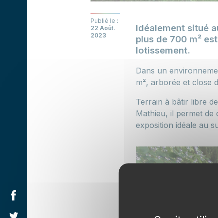
Publié le :
Idéalement situé a
22 Août.
2023
plus de 700 m² est
lotissement.
Dans un environnement
m², arborée et close 
Terrain à bâtir libre 
Mathieu, il permet de 
exposition idéale au s