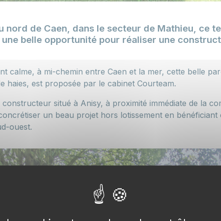
u nord de Caen, dans le secteur de Mathieu, ce te
 une belle opportunité pour réaliser une construc
 calme, à mi-chemin entre Caen et la mer, cette belle par
de haies, est proposée par le cabinet Courteam.
de constructeur situé à Anisy, à proximité immédiate de la 
concrétiser un beau projet hors lotissement en bénéficiant
ud-ouest.