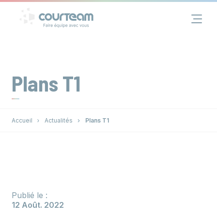
Panneau de gestion des cookies
Financement
Immobilier
Plans T1
Assurance
Accueil
Actualités
Plans T1
Groupe
Actualités
Contact
Publié le :
12 Août. 2022