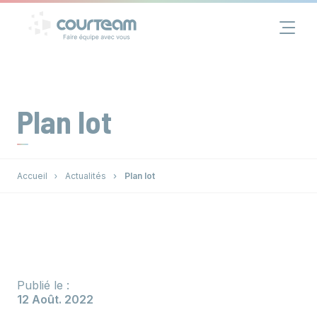
Panneau de gestion des cookies
Financement
Immobilier
Plan lot
Assurance
Accueil
Actualités
Plan lot
Groupe
Actualités
Contact
Publié le :
12 Août. 2022