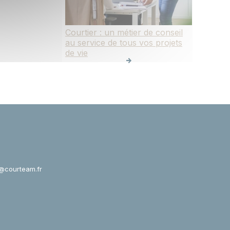
Courtier : un métier de conseil
au service de tous vos projets
de vie
@courteam.fr