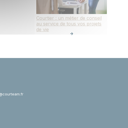
Courtier : un métier de conseil
au service de tous vos projets
de vie
@courteam.fr