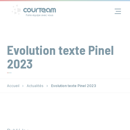
Panneau de gestion des cookies
Financement
Immobilier
Evolution texte Pinel
Assurance
2023
Groupe
Accueil
Actualités
Evolution texte Pinel 2023
Actualités
Contact