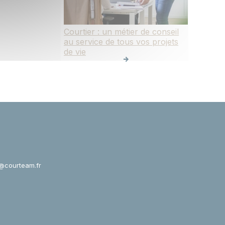
Courtier : un métier de conseil
au service de tous vos projets
de vie
@courteam.fr