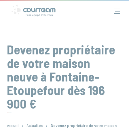
Panneau de gestion des cookies
Financement
Immobilier
Devenez propriétaire
Assurance
de votre maison
neuve à Fontaine-
Groupe
Etoupefour dès 196
Actualités
900 €
Contact
Accueil
Actualités
Devenez propriétaire de votre maison