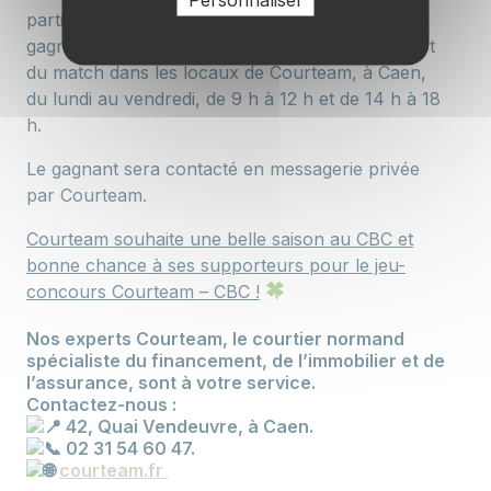
participants et, si vous êtes l’un des heureux
gagnants, vous pourrez venir chercher le maillot
du match dans les locaux de Courteam, à Caen,
du lundi au vendredi, de 9 h à 12 h et de 14 h à 18
h.
Le gagnant sera contacté en messagerie privée
par Courteam.
Courteam souhaite une belle saison au CBC et
bonne chance à ses supporteurs pour le jeu-
concours Courteam – CBC !
Nos experts Courteam, le courtier normand
spécialiste du financement, de l’immobilier et de
l’assurance, sont à votre service.
C
ontactez-nous :
42, Quai Vendeuvre, à Caen.
02 31 54 60 47.
courteam.fr