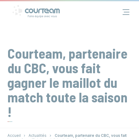
Panneau de gestion des cookies
Financement
Immobilier
Courteam, partenaire
Assurance
du CBC, vous fait
gagner le maillot du
Groupe
match toute la saison
Actualités
!
Contact
Accueil
Actualités
Courteam, partenaire du CBC, vous fait