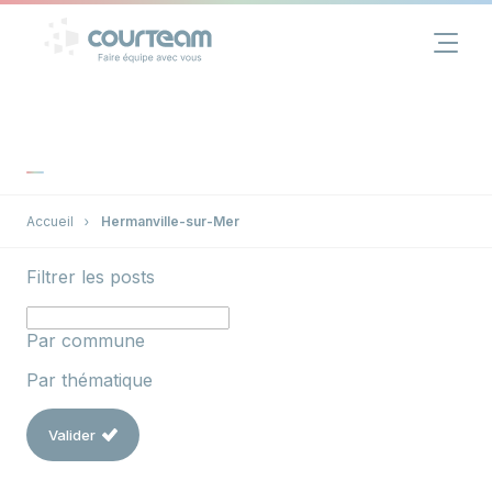
Panneau de gestion des cookies
Financement
Immobilier
Assurance
Accueil
Hermanville-sur-Mer
Filtrer les posts
Groupe
Actualités
Par commune
Par thématique
Contact
Valider