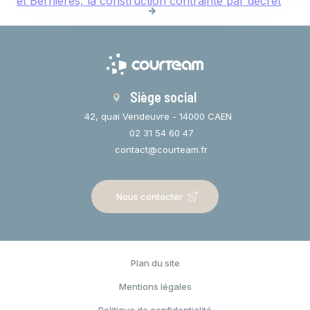
et Bernières, la construction contrainte par décret
Siège social
42, quai Vendeuvre - 14000 CAEN
02 31 54 60 47
contact@courteam.fr
Nous contacter
Plan du site
Espace privé
Mentions légales