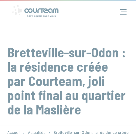
Panneau de gestion des cookies
Financement
Immobilier
Bretteville-sur-Odon :
Assurance
la résidence créée
par Courteam, joli
Groupe
point final au quartier
Actualités
de la Maslière
Contact
Accueil
Actualités
Bretteville-sur-Odon : la résidence créée