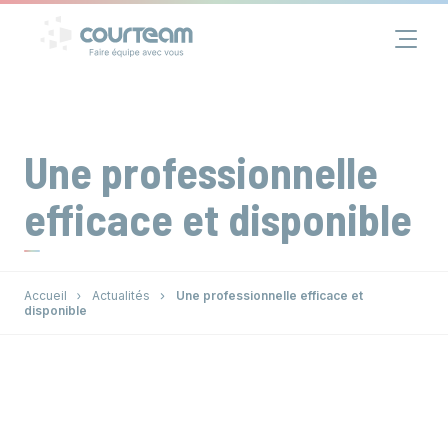
Panneau de gestion des cookies
Financement
Immobilier
Une professionnelle
Assurance
efficace et disponible
Groupe
Accueil
Actualités
Une professionnelle efficace et
Actualités
disponible
Contact