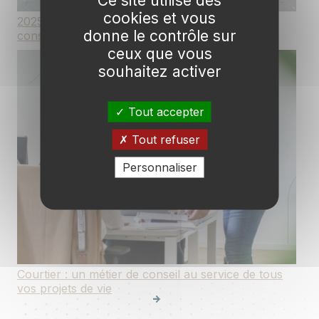
cookies et vous
2025 : une année de beaux projets et de
donne le contrôle sur
consolidation pour Courteam
ceux que vous
souhaitez activer
Tout accepter
Tout refuser
Personnaliser
Courtier : un métier de conseil au service de tous
vos projets de vie