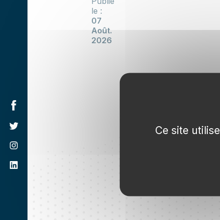
Publié
le :
07
Août.
2026
Ce site utili