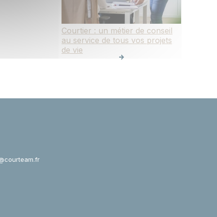
Courtier : un métier de conseil
au service de tous vos projets
de vie
@courteam.fr