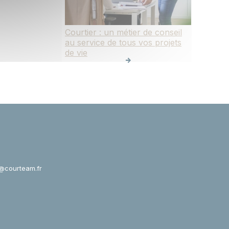
Courtier : un métier de conseil
au service de tous vos projets
de vie
@courteam.fr