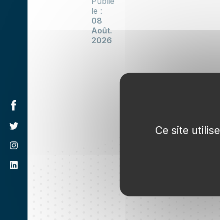
Publié
le :
08
Août.
2026
Ce site utili