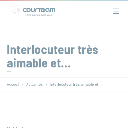
Panneau de gestion des cookies
Financement
Immobilier
Interlocuteur très
Assurance
aimable et…
Groupe
Accueil
Actualités
Interlocuteur très aimable et…
Actualités
Contact