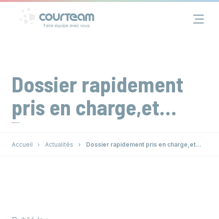
Panneau de gestion des cookies
Financement
Immobilier
Dossier rapidement
Assurance
pris en charge,et…
Groupe
Accueil
Actualités
Dossier rapidement pris en charge,et…
Actualités
Contact