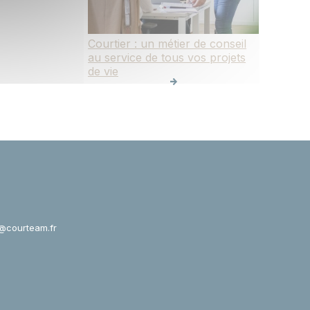
Courtier : un métier de conseil
au service de tous vos projets
de vie
@courteam.fr