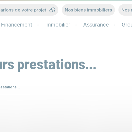
arlons de votre projet
Nos biens immobiliers
Nos 
Financement
Immobilier
Assurance
Gro
urs prestations…
restations…