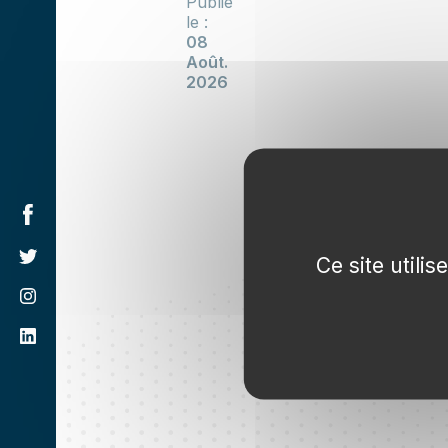
Publié
le :
08
Août.
2026
Ce site utili