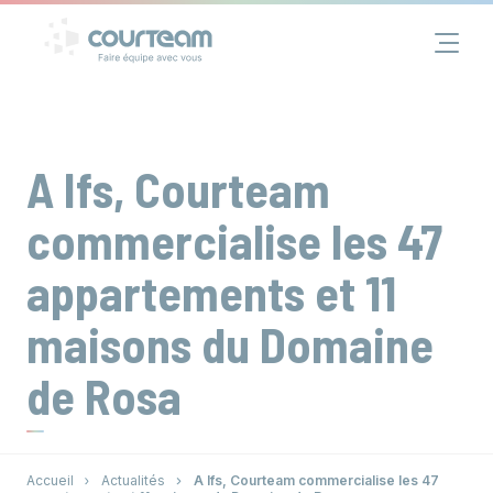
Panneau de gestion des cookies
Financement
Immobilier
A Ifs, Courteam
Assurance
commercialise les 47
appartements et 11
Groupe
maisons du Domaine
Actualités
de Rosa
Contact
Accueil
Actualités
A Ifs, Courteam commercialise les 47