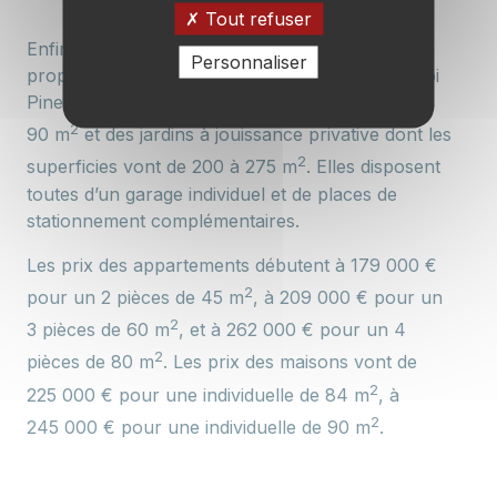
Tout refuser
Enfin, les 11 maisons individuelles de 4 pièces
Personnaliser
proposées dans le programme (hors dispositif loi
Pinel) présentent des superficies allant de 83 à
2
90 m
et des jardins à jouissance privative dont les
2
superficies vont de 200 à 275 m
. Elles disposent
toutes d’un garage individuel et de places de
stationnement complémentaires.
Les prix des appartements débutent à 179 000 €
2
pour un 2 pièces de 45 m
, à 209 000 € pour un
2
3 pièces de 60 m
, et à 262 000 € pour un 4
2
pièces de 80 m
. Les prix des maisons vont de
2
225 000 € pour une individuelle de 84 m
, à
2
245 000 € pour une individuelle de 90 m
.