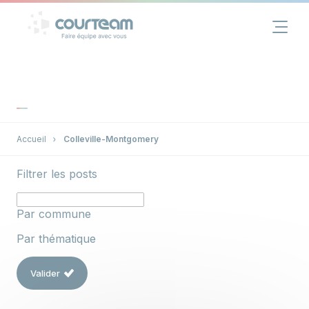
Panneau de gestion des cookies
Financement
Immobilier
Assurance
Accueil
Colleville-Montgomery
Filtrer les posts
Groupe
Actualités
Par commune
Par thématique
Contact
Valider